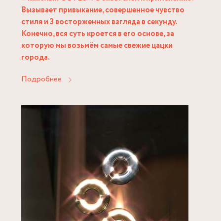
Вызывает привыкание, совершенное чувство
стиля и 3 восторженных взгляда в секунду.
Конечно, вся суть кроется в его основе, за
которую мы возьмём самые свежие цацки
города.
Подробнее