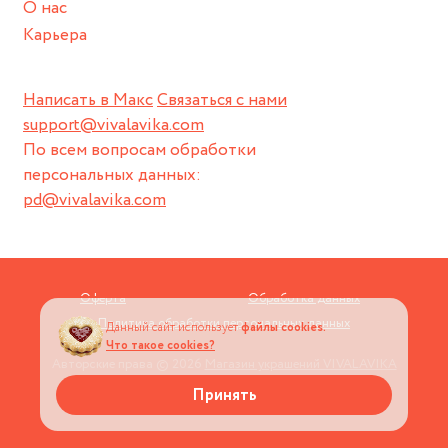
О нас
Карьера
Написать в Макс
Связаться с нами
support@vivalavika.com
По всем вопросам обработки
персональных данных:
pd@vivalavika.com
Оферта
Обработка данных
Политика обработки персональных данных
Данный сайт использует
файлы cookies.
Что такое cookies?
Авторские права © 2026
Магазин украшений VIVALAVIKA
Принять