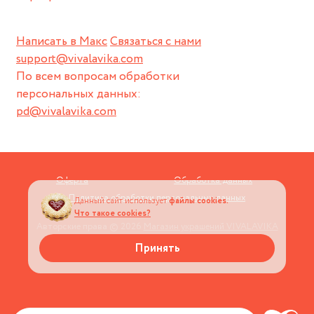
Написать в Макс
Связаться с нами
support@vivalavika.com
По всем вопросам обработки
персональных данных:
pd@vivalavika.com
Оферта
Обработка данных
Политика обработки персональных данных
Данный сайт использует
файлы cookies.
Что такое cookies?
Авторские права © 2026
Магазин украшений VIVALAVIKA
Принять