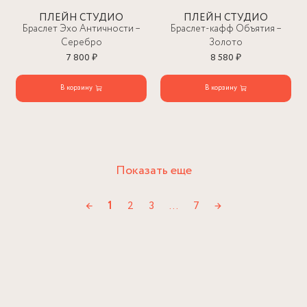
ПЛЕЙН СТУДИО
ПЛЕЙН СТУДИО
Браслет Эхо Античности –
Браслет-кафф Объятия –
Серебро
Золото
7 800 ₽
8 580 ₽
В корзину
В корзину
Показать еще
←
1
2
3
…
7
→