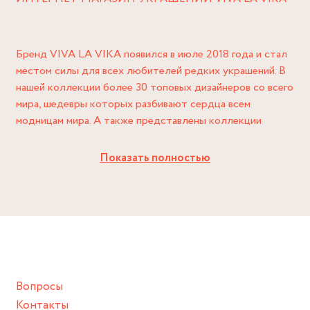
Бренд VIVA LA VIKA появился в июле 2018 года и стал
местом силы для всех любителей редких украшений. В
нашей коллекции более 30 топовых дизайнеров со всего
мира, шедевры которых разбивают сердца всем
модницам мира. А также представлены коллекции
украшений собственного производства. Наша миссия —
склеивать сердечки обратно, настраивать на движ и
Показать полностью
делиться энергией свежеиспеченных цацек.
VIVA LA VIKA в Москве это:
✅ Ассортимент - крупный онлайн интернет-каталог
более чем из 1 800 изделий от 30 дизайнеров со всего
Вопросы
мира: все, чтобы купить самое свежее и трендовое.
Контакты