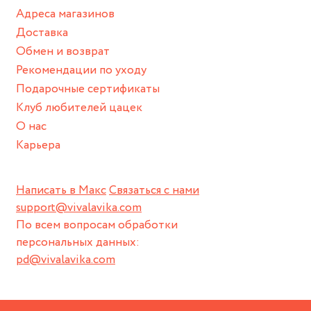
✅ Доступность - 3 магазина в Москве, доставка по
Адреса магазинов
всему миру, возможность оплаты любой банковской
Доставка
картой в удобной вам валюте, приятные цены.
Обмен и возврат
✅ Выгода - регулярные акции и промо-мероприятия,
Рекомендации по уходу
позволяющие экономить еще больше
Подарочные сертификаты
Клуб любителей цацек
О нас
Карьера
Написать в Макс
Связаться с нами
support@vivalavika.com
По всем вопросам обработки
персональных данных:
pd@vivalavika.com