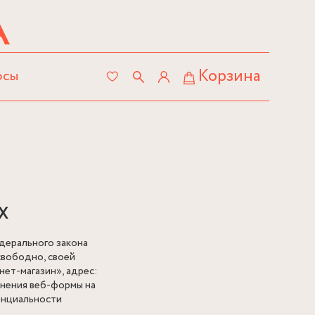
Корзина
осы
Х
дерального закона
свободно, своей
нет-магазин», адрес:
олнения веб-формы на
денциальности