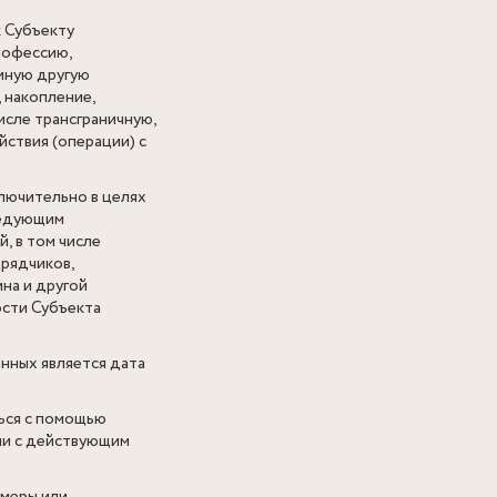
 Субъекту
профессию,
 иную другую
 накопление,
исле трансграничную,
йствия (операции) с
лючительно в целях
ледующим
, в том числе
дрядчиков,
на и другой
ости Субъекта
нных является дата
ься с помощью
ии с действующим