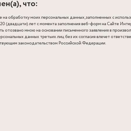
н(а), что:
е на обработку моих персональных данных,заполненных с использ
 20 (двадцати) лет с момента заполнения веб-форм на Cайте Инте
ть отозвано мною на основании письменного заявления в произво
рсональных данных третьих лиц без их согласия влечет ответстве
ствующим законодательством Российской Федерации.