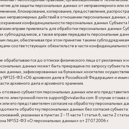
инимает необходимые правовые, организационные и технические
нятие для защиты персональных данных от неправомерного или сл
зменения, блокирования, копирования, предоставления, распростр
иных неправомерных действий в отношении персональных данных, 
 сохранения конфиденциальности персональных данных Субъекта
газин вправе привлекать для обработки персональных данных Су
х субподрядчиков, а также вправе передавать персональные дан
м лицам, обеспечивая при этом принятие такими субподрядчикам
цами соответствующих обязательств в части конфиденциальнос
 обрабатываются до отписки физического лица от рекламных и н
сональных данных может быть прекращена по запросу субъекта п
ых данных, зафиксированных на бумажных носителях осуществляе
у №125-ФЗ «Об архивном деле в Российской Федерации» и иным
асти архивного дела и архивного хранения.
 отозвано субъектом персональных данных или его представител
я по электронной почте support@vivalavika.com. В случае отзыва 
х или его представителем согласия на обработку персональных 
одолжить обработку персональных данных без согласия субъекта
нований, указанных в пунктах 2 – 11 части 1 статьи 6, части 2 статьи
она №152-ФЗ «О персональных данных» от 27.07.2006 г.