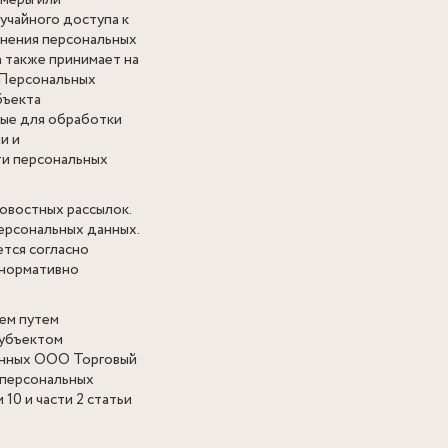
 меры или
учайного доступа к
анения персональных
а также принимает на
 Персональных
бъекта
ные для обработки
и и
ти персональных
овостных рассылок.
ерсональных данных.
тся согласно
 нормативно
ем путем
субъектом
данных ООО Торговый
 персональных
 10 и части 2 статьи