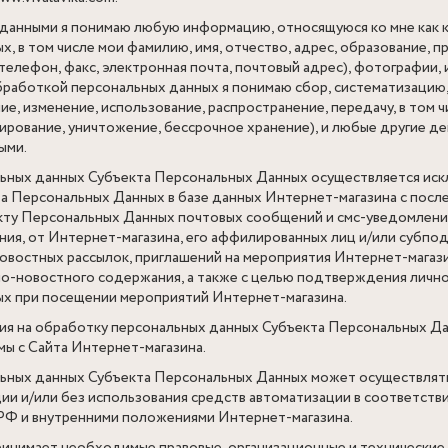
данными я понимаю любую информацию, относящуюся ко мне как к
, в том числе мои фамилию, имя, отчество, адрес, образование, 
телефон, факс, электронная почта, почтовый адрес), фотографии,
работкой персональных данных я понимаю сбор, систематизацию,
е, изменение, использование, распространение, передачу, в том ч
ирование, уничтожение, бессрочное хранение), и любые другие де
ыми.
ьных данных Субъекта Персональных Данных осуществляется иск
та Персональных Данных в базе данных Интернет-магазина с пос
ту Персональных Данных почтовых сообщений и смс-уведомлений
ия, от Интернет-магазина, его аффилированных лиц и/или субпо
востных рассылок, приглашений на мероприятия Интернет-магази
о-новостного содержания, а также с целью подтверждения личн
х при посещении мероприятий Интернет-магазина.
ия на обработку персональных данных Субъекта Персональных Да
ы с Сайта Интернет-магазина.
ьных данных Субъекта Персональных Данных может осуществлят
ии и/или без использования средств автоматизации в соответств
РФ и внутренними положениями Интернет-магазина.