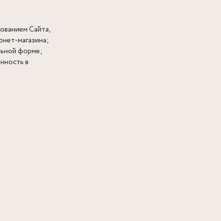
ованием Cайта,
рнет-магазина;
льной форме;
нность в