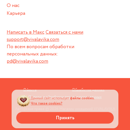
О нас
Карьера
Написать в Макс
Связаться с нами
support@vivalavika.com
По всем вопросам обработки
персональных данных:
pd@vivalavika.com
Оферта
Обработка данных
Политика обработки персональных данных
Данный сайт использует
файлы cookies.
Что такое cookies?
Авторские права © 2026
Магазин украшений VIVALAVIKA
Принять