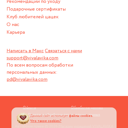
Рекомендации по уходу
Подарочные сертификаты
Клуб любителей цацек
О нас
Карьера
Написать в Макс
Связаться с нами
support@vivalavika.com
По всем вопросам обработки
персональных данных:
pd@vivalavika.com
Оферта
Обработка данных
Политика обработки персональных данных
Данный сайт использует
файлы cookies.
Что такое cookies?
Авторские права © 2026
Магазин украшений VIVALAVIKA