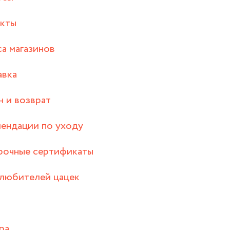
акты
а магазинов
авка
 и возврат
ендации по уходу
рочные сертификаты
любителей цацек
ра