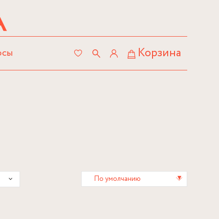
Корзина
осы
▾
По умолчанию