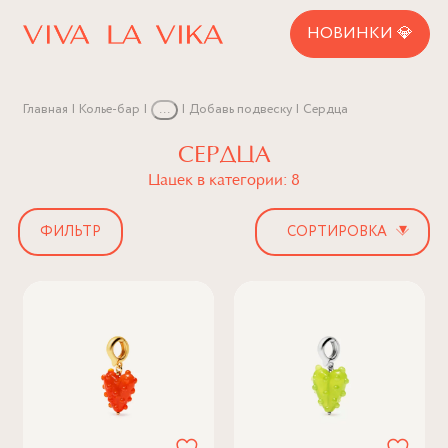
НОВИНКИ 💎
Главная
Колье-бар
...
Добавь подвеску
Сердца
СЕРДЦА
Цацек в категории: 8
▾
ФИЛЬТР