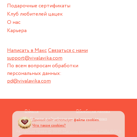
Подарочные сертификаты
Клуб любителей цацек
О нас
Карьера
Написать в Макс
Связаться с нами
support@vivalavika.com
По всем вопросам обработки
персональных данных:
pd@vivalavika.com
Оферта
Обработка данных
Политика обработки персональных данных
Данный сайт использует
файлы cookies.
Что такое cookies?
Авторские права © 2026
Магазин украшений VIVALAVIKA