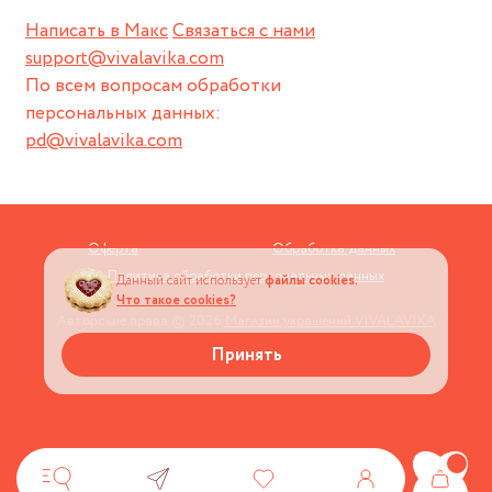
Написать в Макс
Связаться с нами
support@vivalavika.com
По всем вопросам обработки
персональных данных:
pd@vivalavika.com
Оферта
Обработка данных
Политика обработки персональных данных
Данный сайт использует
файлы cookies.
Что такое cookies?
Авторские права © 2026
Магазин украшений VIVALAVIKA
Принять