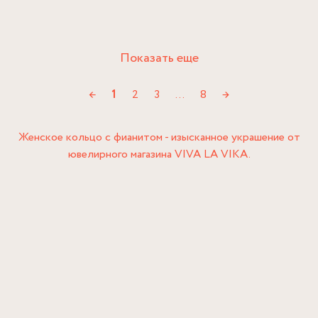
Показать еще
←
1
2
3
…
8
→
Женское кольцо с фианитом - изысканное украшение от
ювелирного магазина VIVA LA VIKA.