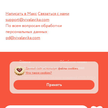
Написать в Макс
Связаться с нами
support@vivalavika.com
По всем вопросам обработки
персональных данных:
pd@vivalavika.com
Оферта
Обработка данных
Политика обработки персональных данных
Данный сайт использует
файлы cookies.
Что такое cookies?
Авторские права © 2026
Магазин украшений VIVALAVIKA
Принять