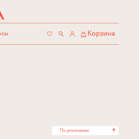
Корзина
осы
▾
По умолчанию