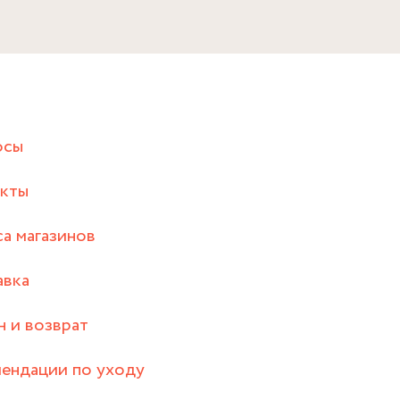
осы
акты
а магазинов
авка
 и возврат
ендации по уходу