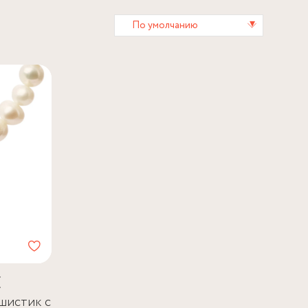
▾
По умолчанию
E
шистик с