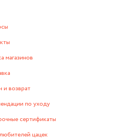
осы
акты
а магазинов
авка
 и возврат
ендации по уходу
рочные сертификаты
любителей цацек