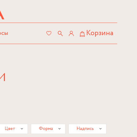
Корзина
осы
И
Цвет
Форма
Надпись