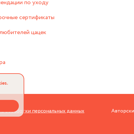
ендации по уходу
рочные сертификаты
любителей цацек
ра
ies.
а обработки персональных данных
Авторски