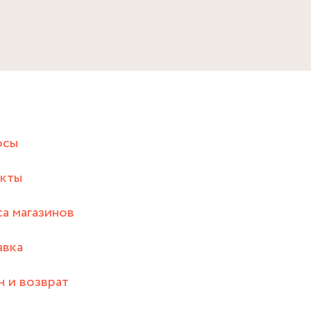
осы
акты
а магазинов
авка
 и возврат