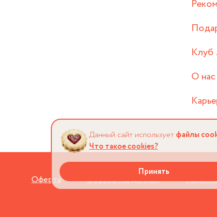
Реком
Пода
Клуб 
О нас
Карье
Данный сайт использует
файлы cook
Что такое cookies?
Принять
Оферта
Обработка данных
Политик