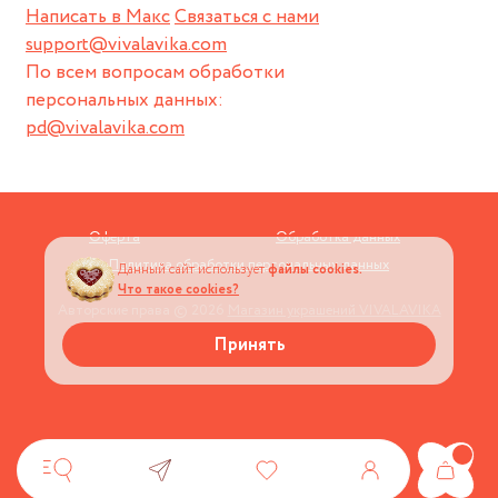
Написать в Макс
Связаться с нами
support@vivalavika.com
По всем вопросам обработки
персональных данных:
pd@vivalavika.com
Оферта
Обработка данных
Политика обработки персональных данных
Данный сайт использует
файлы cookies.
Что такое cookies?
Авторские права © 2026
Магазин украшений VIVALAVIKA
Принять