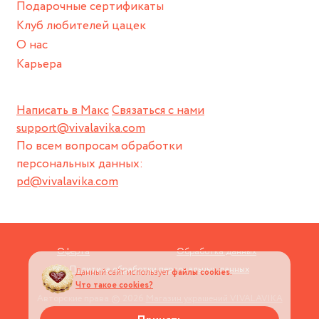
Подарочные сертификаты
Клуб любителей цацек
О нас
Карьера
Написать в Макс
Связаться с нами
support@vivalavika.com
По всем вопросам обработки
персональных данных:
pd@vivalavika.com
Оферта
Обработка данных
Политика обработки персональных данных
Данный сайт использует
файлы cookies.
Что такое cookies?
Авторские права © 2026
Магазин украшений VIVALAVIKA