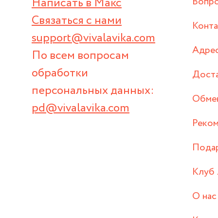
Написать в Макс
Вопр
Связаться с нами
Конт
support@vivalavika.com
Адрес
По всем вопросам
обработки
Дост
персональных данных:
Обмен
pd@vivalavika.com
Реком
Пода
Клуб 
О нас