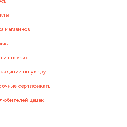
осы
акты
а магазинов
авка
 и возврат
ендации по уходу
рочные сертификаты
любителей цацек