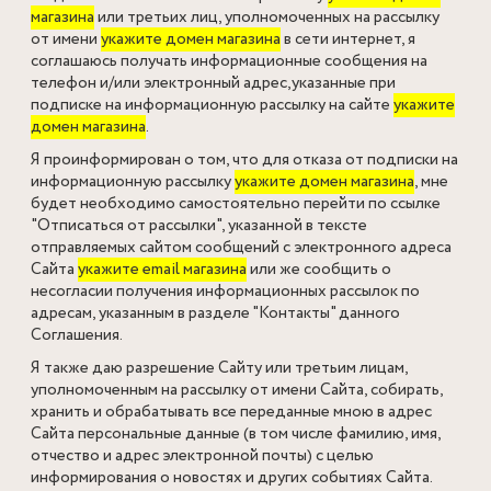
магазина
или третьих лиц, уполномоченных на рассылку
от имени
укажите домен магазина
в сети интернет, я
соглашаюсь получать информационные сообщения на
телефон и/или электронный адрес,указанные при
подписке на информационную рассылку на сайте
укажите
домен магазина
.
Я проинформирован о том, что для отказа от подписки на
информационную рассылку
укажите домен магазина
, мне
будет необходимо самостоятельно перейти по ссылке
"Отписаться от рассылки", указанной в тексте
отправляемых сайтом сообщений с электронного адреса
Сайта
укажите email магазина
или же сообщить о
несогласии получения информационных рассылок по
адресам, указанным в разделе "Контакты" данного
Соглашения.
Я также даю разрешение Сайту или третьим лицам,
уполномоченным на рассылку от имени Сайта, собирать,
хранить и обрабатывать все переданные мною в адрес
Сайта персональные данные (в том числе фамилию, имя,
отчество и адрес электронной почты) с целью
информирования о новостях и других событиях Сайта.