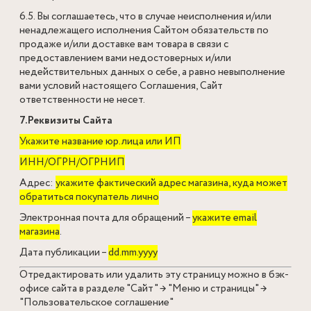
6.5. Вы соглашаетесь, что в случае неисполнения и/или
ненадлежащего исполнения Сайтом обязательств по
продаже и/или доставке вам товара в связи с
предоставлением вами недостоверных и/или
недействительных данных о себе, а равно невыполнение
вами условий настоящего Соглашения, Сайт
ответственности не несет.
7.Реквизиты Сайта
Укажите название юр.лица или ИП
ИНН/ОГРН/ОГРНИП
Адрес:
укажите фактический адрес магазина, куда может
обратиться покупатель лично
Электронная почта для обращений –
укажите email
магазина
.
Дата публикации –
dd.mm.yyyy
Отредактировать или удалить эту страницу можно
в бэк-
офисе сайта
в разделе "Сайт" → "Меню и страницы" →
"Пользовательское соглашение"