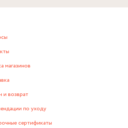
осы
акты
а магазинов
авка
 и возврат
ендации по уходу
рочные сертификаты