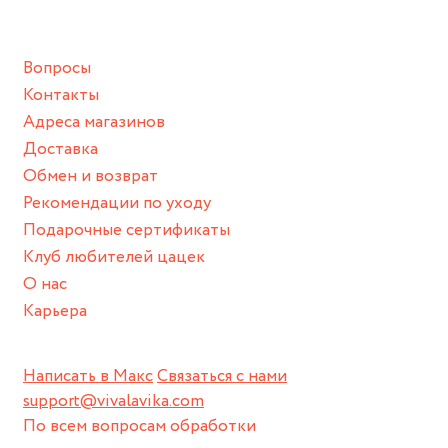
подразумевают под собой контакт с химическими или
грубыми продуктами (например, гантели или любой
Вопросы
спортивный инвентарь).
Контакты
Храните изделие в сухом месте.
Адреса магазинов
Для надежного хранения мы доставляем все изделия в
Доставка
нашей фирменной коробке или упаковке бренда.
Обмен и возврат
Пожалуйста, используйте эту упаковку для хранения,
Рекомендации по уходу
пока не носите украшение на себе.
Подарочные сертификаты
Клуб любителей цацек
О нас
Карьера
Написать в Макс
Связаться с нами
support@vivalavika.com
По всем вопросам обработки