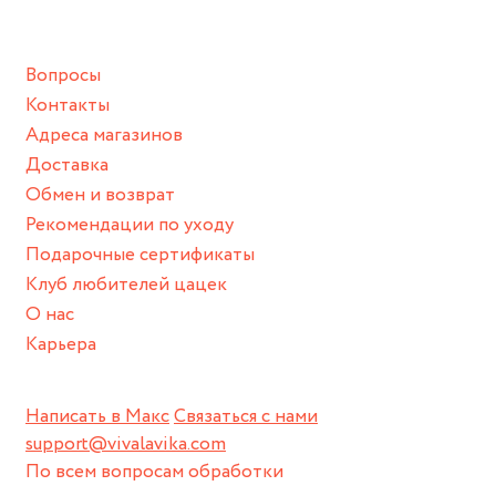
подразумевают под собой контакт с химическими или
грубыми продуктами (например, гантели или любой
Вопросы
спортивный инвентарь).
Контакты
Храните изделие в сухом месте.
Адреса магазинов
Для надежного хранения мы доставляем все изделия в
Доставка
нашей фирменной коробке или упаковке бренда.
Обмен и возврат
Пожалуйста, используйте эту упаковку для хранения,
Рекомендации по уходу
пока не носите украшение на себе.
Подарочные сертификаты
Клуб любителей цацек
О нас
Карьера
Написать в Макс
Связаться с нами
support@vivalavika.com
По всем вопросам обработки