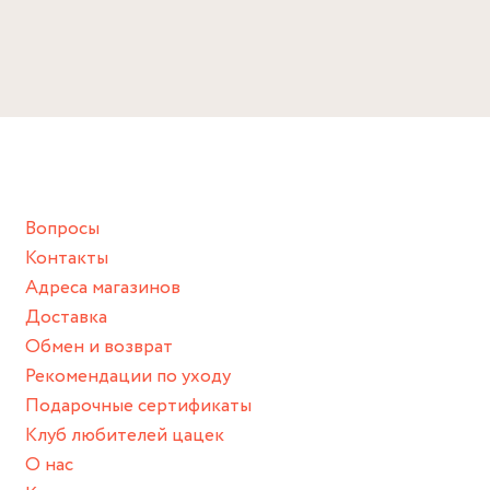
Длина: 40 см
ЖИЗНЬ ВАШЕМУ ИЗДЕЛИЮ:
Избегайте прямого контакта с водой, парфюмом,
кремом, лосьоном или любым химическим продуктом.
Снимайте ваше украшение перед купанием (и в море, и в
ванной :), баней и любимыми активностями, которые
подразумевают под собой контакт с химическими или
грубыми продуктами (например, гантели или любой
Вопросы
спортивный инвентарь).
Контакты
Храните изделие в сухом месте.
Адреса магазинов
Для надежного хранения мы доставляем все изделия в
Доставка
нашей фирменной коробке или упаковке бренда.
Обмен и возврат
Пожалуйста, используйте эту упаковку для хранения,
Рекомендации по уходу
пока не носите украшение на себе.
Подарочные сертификаты
Клуб любителей цацек
О нас