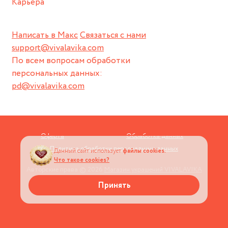
Карьера
Написать в Макс
Связаться с нами
support@vivalavika.com
По всем вопросам обработки
персональных данных:
pd@vivalavika.com
Оферта
Обработка данных
Политика обработки персональных данных
Данный сайт использует
файлы cookies.
Что такое cookies?
Авторские права © 2026
Магазин украшений VIVALAVIKA
Принять