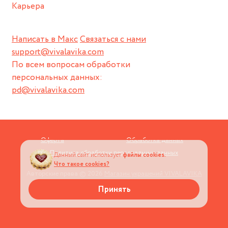
Карьера
Написать в Макс
Связаться с нами
support@vivalavika.com
По всем вопросам обработки
персональных данных:
pd@vivalavika.com
Оферта
Обработка данных
Политика обработки персональных данных
Данный сайт использует
файлы cookies.
Что такое cookies?
Авторские права © 2026
Магазин украшений VIVALAVIKA
Принять