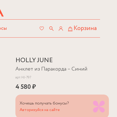
Корзина
осы
HOLLY JUNE
Анклет из Паракорда – Синий
арт.
HJ-797
4 580 ₽
Хочешь получать бонусы?
Авторизуйся на сайте