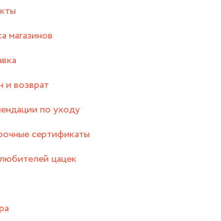
акты
а магазинов
авка
 и возврат
ендации по уходу
рочные сертификаты
любителей цацек
ра