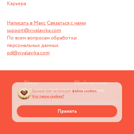
Карьера
Написать в Макс
Связаться с нами
support@vivalavika.com
По всем вопросам обработки
персональных данных:
pd@vivalavika.com
Оферта
Обработка данных
Политика обработки персональных данных
Данный сайт использует
файлы cookies.
Что такое cookies?
Авторские права © 2026
Магазин украшений VIVALAVIKA
Принять