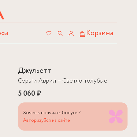
Корзина
осы
Джульетт
Серьги Аврил – Светло-голубые
5 060 ₽
Хочешь получать бонусы?
Авторизуйся на сайте