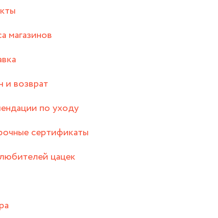
акты
а магазинов
авка
 и возврат
ендации по уходу
рочные сертификаты
любителей цацек
ра