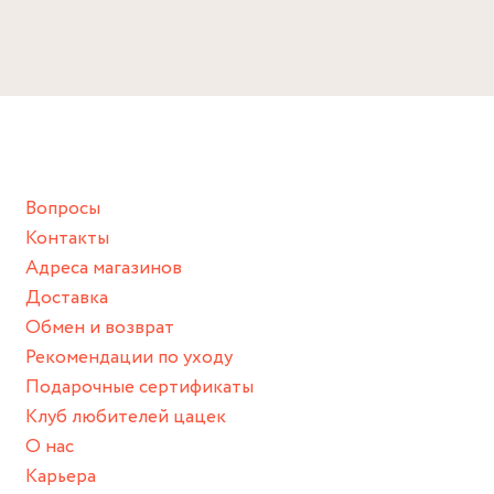
эмаль
Избегайте прямого контакта с водой, парфюмом,
кремом, лосьоном или любым химическим продуктом.
Размер:
Диаметр: 11 мм
Снимайте ваше украшение перед купанием (и в море, и в
Ширина: 2 мм
ванной :), баней и любимыми активностями, которые
подразумевают под собой контакт с химическими или
грубыми продуктами (например, гантели или любой
Вопросы
спортивный инвентарь).
Контакты
Храните изделие в сухом месте.
Адреса магазинов
Для надежного хранения мы доставляем все изделия в
Доставка
нашей фирменной коробке или упаковке бренда.
Обмен и возврат
Пожалуйста, используйте эту упаковку для хранения,
Рекомендации по уходу
пока не носите украшение на себе.
Подарочные сертификаты
Клуб любителей цацек
О нас
Карьера