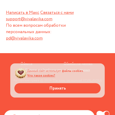
Написать в Макс
Связаться с нами
support@vivalavika.com
По всем вопросам обработки
персональных данных:
pd@vivalavika.com
Оферта
Обработка данных
Политика обработки персональных данных
Данный сайт использует
файлы cookies.
Что такое cookies?
Авторские права © 2026
Магазин украшений VIVALAVIKA
Принять