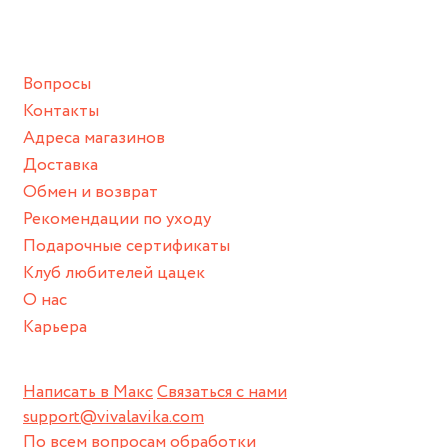
ванной :), баней и любимыми активностями, которые
подразумевают под собой контакт с химическими или
грубыми продуктами (например, гантели или любой
Вопросы
спортивный инвентарь).
Контакты
Храните изделие в сухом месте.
Адреса магазинов
Для надежного хранения мы доставляем все изделия в
Доставка
нашей фирменной коробке или упаковке бренда.
Обмен и возврат
Пожалуйста, используйте эту упаковку для хранения, пока
Рекомендации по уходу
не носите украшение на себе.
Подарочные сертификаты
Клуб любителей цацек
О нас
Карьера
Написать в Макс
Связаться с нами
support@vivalavika.com
По всем вопросам обработки