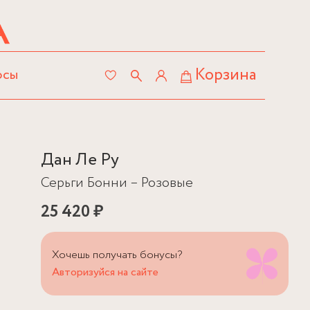
Корзина
осы
Дан Ле Ру
Серьги Бонни – Розовые
25 420 ₽
Хочешь получать бонусы?
Авторизуйся на сайте