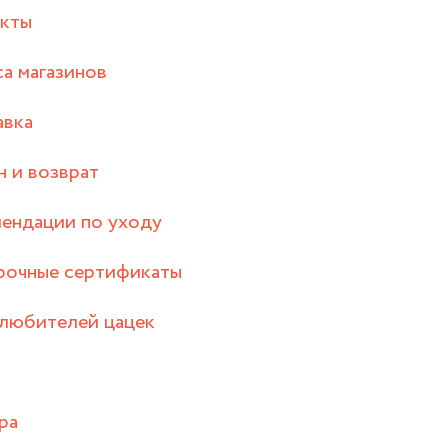
акты
а магазинов
авка
 и возврат
ендации по уходу
рочные сертификаты
любителей цацек
ра