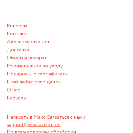
ванной :), баней и любимыми активностями, которые
подразумевают под собой контакт с химическими или
грубыми продуктами (например, гантели или любой
Вопросы
спортивный инвентарь).
Контакты
Храните изделие в сухом месте.
Адреса магазинов
Для надежного хранения мы доставляем все изделия в
Доставка
нашей фирменной коробке или упаковке бренда.
Обмен и возврат
Пожалуйста, используйте эту упаковку для хранения,
Рекомендации по уходу
пока не носите украшение на себе.
Подарочные сертификаты
Клуб любителей цацек
О нас
Карьера
Написать в Макс
Связаться с нами
support@vivalavika.com
По всем вопросам обработки