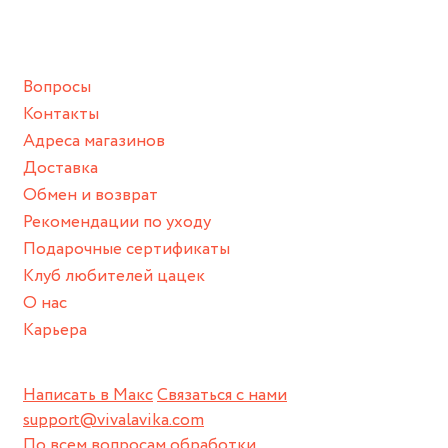
ванной :), баней и любимыми активностями, которые
подразумевают под собой контакт с химическими или
грубыми продуктами (например, гантели или любой
Вопросы
спортивный инвентарь).
Контакты
Храните изделие в сухом месте.
Адреса магазинов
Для надежного хранения мы доставляем все изделия в
Доставка
нашей фирменной коробке или упаковке бренда.
Обмен и возврат
Пожалуйста, используйте эту упаковку для хранения,
Рекомендации по уходу
пока не носите украшение на себе.
Подарочные сертификаты
Клуб любителей цацек
О нас
Карьера
Написать в Макс
Связаться с нами
support@vivalavika.com
По всем вопросам обработки