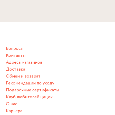
Избегайте прямого контакта с водой, парфюмом,
Размер
кремом, лосьоном или любым химическим продуктом.
Снимайте ваше украшение перед купанием (и в море, и в
Регулируемый
ванной :), баней и любимыми активностями, которые
подразумевают под собой контакт с химическими или
грубыми продуктами (например, гантели или любой
Вопросы
спортивный инвентарь).
Контакты
Храните изделие в сухом месте.
Адреса магазинов
Для надежного хранения мы доставляем все изделия в
Доставка
нашей фирменной коробке или упаковке бренда.
Обмен и возврат
Пожалуйста, используйте эту упаковку для хранения,
Рекомендации по уходу
пока не носите украшение на себе.
Подарочные сертификаты
Клуб любителей цацек
О нас
Карьера