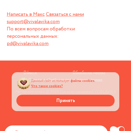
Написать в Макс
Связаться с нами
support@vivalavika.com
По всем вопросам обработки
персональных данных:
pd@vivalavika.com
Оферта
Обработка данных
Политика обработки персональных данных
Данный сайт использует
файлы cookies.
Что такое cookies?
Авторские права © 2026
Магазин украшений VIVALAVIKA
Принять