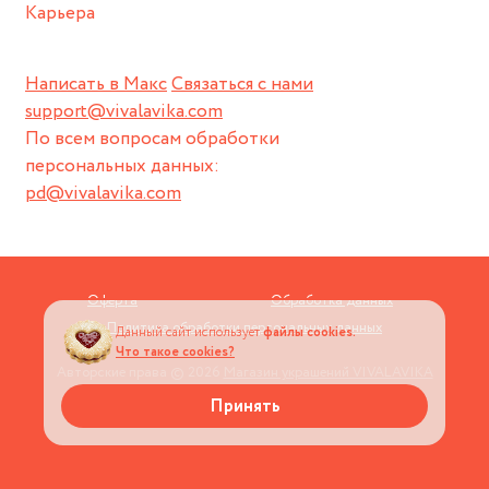
Карьера
Написать в Макс
Связаться с нами
support@vivalavika.com
По всем вопросам обработки
персональных данных:
pd@vivalavika.com
Оферта
Обработка данных
Политика обработки персональных данных
Данный сайт использует
файлы cookies.
Что такое cookies?
Авторские права © 2026
Магазин украшений VIVALAVIKA
Принять