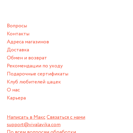
ванной :), баней и любимыми активностями, которые
подразумевают под собой контакт с химическими или
грубыми продуктами (например, гантели или любой
Вопросы
спортивный инвентарь).
Контакты
Храните изделие в сухом месте.
Адреса магазинов
Для надежного хранения мы доставляем все изделия в
Доставка
нашей фирменной коробке или упаковке бренда.
Обмен и возврат
Пожалуйста, используйте эту упаковку для хранения,
Рекомендации по уходу
пока не носите украшение на себе.
Подарочные сертификаты
Клуб любителей цацек
О нас
Карьера
Написать в Макс
Связаться с нами
support@vivalavika.com
По всем вопросам обработки