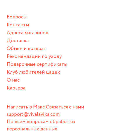
подразумевают под собой контакт с химическими или
грубыми продуктами (например, гантели или любой
Вопросы
спортивный инвентарь).
Контакты
Храните изделие в сухом месте.
Адреса магазинов
Для надежного хранения мы доставляем все изделия в
Доставка
нашей фирменной коробке или упаковке бренда.
Обмен и возврат
Пожалуйста, используйте эту упаковку для хранения,
Рекомендации по уходу
пока не носите украшение на себе.
Подарочные сертификаты
Клуб любителей цацек
О нас
Карьера
Написать в Макс
Связаться с нами
support@vivalavika.com
По всем вопросам обработки
персональных данных: