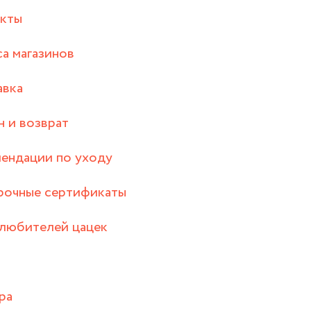
акты
а магазинов
авка
 и возврат
ендации по уходу
рочные сертификаты
любителей цацек
ра