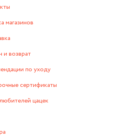
акты
а магазинов
авка
 и возврат
ендации по уходу
рочные сертификаты
любителей цацек
ра