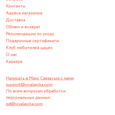
только на одной половине.
Контакты
Адреса магазинов
С примерами гравировки можно ознакомиться в
фотогалерее браслета. Гравировка отличается от
Доставка
заводской (от браслетов с имеющимися надписями).
Обмен и возврат
Рекомендации по уходу
Гравировка наносится на браслет после оплаты заказа. В
Подарочные сертификаты
случае, если ваш заказ не оплачен - гравировка будет
Клуб любителей цацек
нанесена на месте при вас. Время изготовления
гравировки - от 15 минут.
О нас
Карьера
Написать в Макс
Связаться с нами
support@vivalavika.com
По всем вопросам обработки
персональных данных:
pd@vivalavika.com