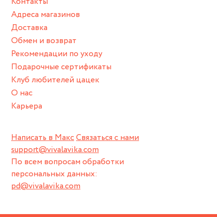
Контакты
Адреса магазинов
С примерами гравировки можно ознакомиться в
фотогалерее браслета. Гравировка отличается от
Доставка
заводской (от браслетов с имеющимися надписями).
Обмен и возврат
Рекомендации по уходу
Гравировка наносится на браслет после оплаты заказа. В
Подарочные сертификаты
случае, если ваш заказ не оплачен - гравировка будет
Клуб любителей цацек
нанесена на месте при вас. Время изготовления
гравировки - от 15 минут.
О нас
Карьера
Написать в Макс
Связаться с нами
support@vivalavika.com
По всем вопросам обработки
персональных данных:
pd@vivalavika.com