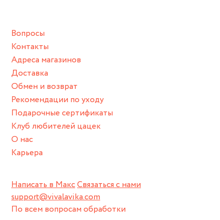
подразумевают под собой контакт с химическими или
Диаметр подвески: 27
х 22 мм
грубыми продуктами (например, гантели или любой
Вопросы
спортивный инвентарь).
Контакты
Храните изделие в сухом месте.
Адреса магазинов
Для надежного хранения мы доставляем все изделия в
Доставка
нашей фирменной коробке или упаковке бренда.
Обмен и возврат
Пожалуйста, используйте эту упаковку для хранения,
Рекомендации по уходу
пока не носите украшение на себе.
Подарочные сертификаты
Клуб любителей цацек
О нас
Карьера
Написать в Макс
Связаться с нами
support@vivalavika.com
По всем вопросам обработки