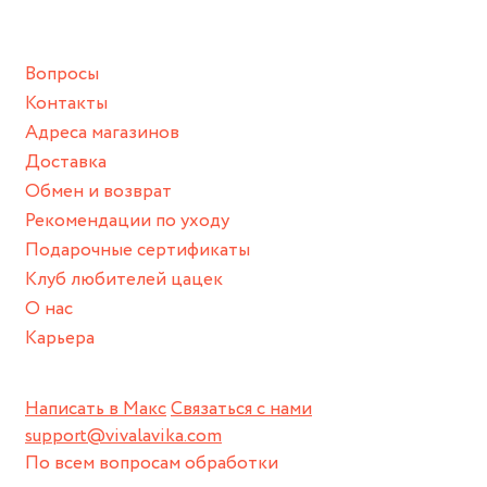
подразумевают под собой контакт с химическими или
грубыми продуктами (например, гантели или любой
Вопросы
спортивный инвентарь).
Контакты
Храните изделие в сухом месте.
Адреса магазинов
Для надежного хранения мы доставляем все изделия в
Доставка
нашей фирменной коробке или упаковке бренда.
Обмен и возврат
Пожалуйста, используйте эту упаковку для хранения,
Рекомендации по уходу
пока не носите украшение на себе.
Подарочные сертификаты
Клуб любителей цацек
О нас
Карьера
Написать в Макс
Связаться с нами
support@vivalavika.com
По всем вопросам обработки