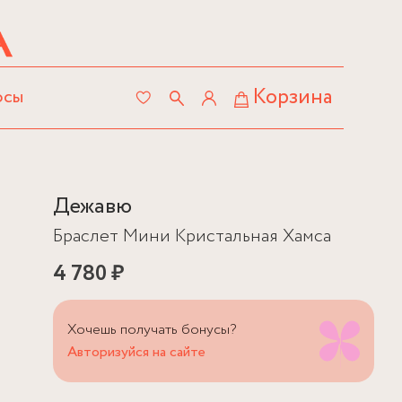
Корзина
осы
Дежавю
Браслет Мини Кристальная Хамса
4 780 ₽
Хочешь получать бонусы?
Авторизуйся на сайте