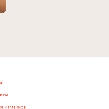
осы
акты
а магазинов