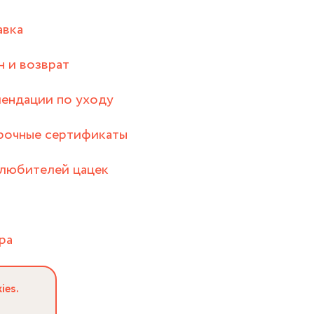
авка
 и возврат
ендации по уходу
рочные сертификаты
любителей цацек
ра
ies.