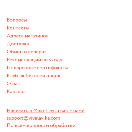
подразумевают под собой контакт с химическими или
грубыми продуктами (например, гантели или любой
Вопросы
спортивный инвентарь).
Контакты
Храните изделие в сухом месте.
Адреса магазинов
Для надежного хранения мы доставляем все изделия в
Доставка
нашей фирменной коробке или упаковке бренда.
Обмен и возврат
Пожалуйста, используйте эту упаковку для хранения,
Рекомендации по уходу
пока не носите украшение на себе.
Подарочные сертификаты
Клуб любителей цацек
О нас
Карьера
Написать в Макс
Связаться с нами
support@vivalavika.com
По всем вопросам обработки