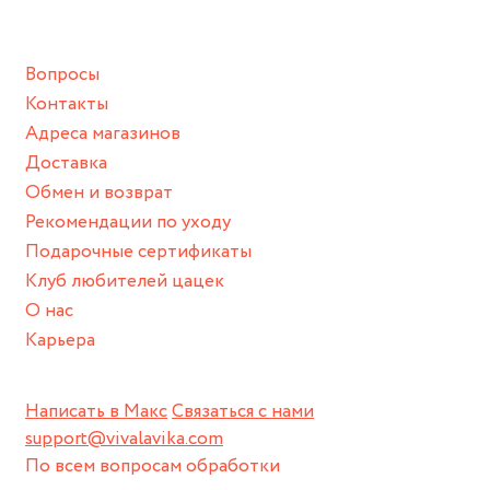
подразумевают под собой контакт с химическими или
грубыми продуктами (например, гантели или любой
Вопросы
спортивный инвентарь).
Контакты
Храните изделие в сухом месте.
Адреса магазинов
Для надежного хранения мы доставляем все изделия в
Доставка
нашей фирменной коробке или упаковке бренда.
Обмен и возврат
Пожалуйста, используйте эту упаковку для хранения,
Рекомендации по уходу
пока не носите украшение на себе.
Подарочные сертификаты
Клуб любителей цацек
О нас
Карьера
Написать в Макс
Связаться с нами
support@vivalavika.com
По всем вопросам обработки