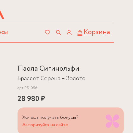
Корзина
осы
Паола Сигинольфи
Браслет Серена – Золото
арт.
PS-056
28 980 ₽
Хочешь получать бонусы?
Авторизуйся на сайте