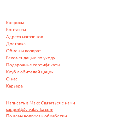
ванной :), баней и любимыми активностями, которые
подразумевают под собой контакт с химическими или
грубыми продуктами (например, гантели или любой
Вопросы
спортивный инвентарь).
Контакты
Храните изделие в сухом месте.
Адреса магазинов
Для надежного хранения мы доставляем все изделия в
Доставка
нашей фирменной коробке или упаковке бренда.
Обмен и возврат
Пожалуйста, используйте эту упаковку для хранения,
Рекомендации по уходу
пока не носите украшение на себе.
Подарочные сертификаты
Клуб любителей цацек
О нас
Карьера
Написать в Макс
Связаться с нами
support@vivalavika.com
По всем вопросам обработки