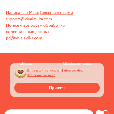
Написать в Макс
Связаться с нами
support@vivalavika.com
По всем вопросам обработки
персональных данных:
pd@vivalavika.com
Оферта
Обработка данных
Политика обработки персональных данных
Данный сайт использует
файлы cookies.
Что такое cookies?
Авторские права © 2026
Магазин украшений VIVALAVIKA
Принять