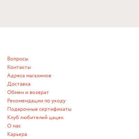
Размер
Избегайте прямого контакта с водой, парфюмом,
Длина: 15 см + 5 см удлинитель
кремом, лосьоном или любым химическим продуктом.
Снимайте ваше украшение перед купанием (и в море, и в
ванной :), баней и любимыми активностями, которые
подразумевают под собой контакт с химическими или
грубыми продуктами (например, гантели или любой
Вопросы
спортивный инвентарь).
Контакты
Храните изделие в сухом месте.
Адреса магазинов
Для надежного хранения мы доставляем все изделия в
Доставка
нашей фирменной коробке или упаковке бренда.
Обмен и возврат
Пожалуйста, используйте эту упаковку для хранения,
Рекомендации по уходу
пока не носите украшение на себе.
Подарочные сертификаты
Клуб любителей цацек
О нас
Карьера