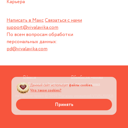
Карьера
Написать в Макс
Связаться с нами
support@vivalavika.com
По всем вопросам обработки
персональных данных:
pd@vivalavika.com
Оферта
Обработка данных
Политика обработки персональных данных
Данный сайт использует
файлы cookies.
Что такое cookies?
Авторские права © 2026
Магазин украшений VIVALAVIKA
Принять