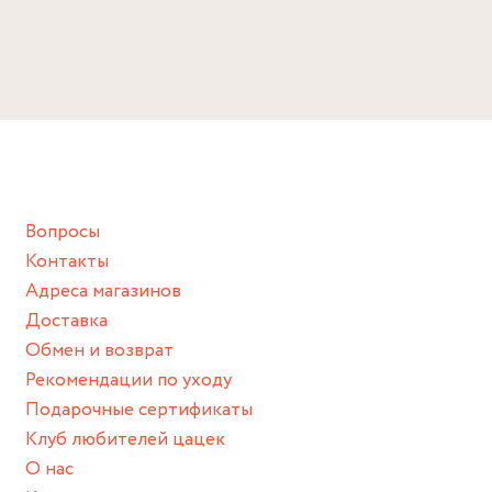
ЖИЗНЬ ВАШЕМУ ИЗДЕЛИЮ:
Избегайте прямого контакта с водой, парфюмом,
Детали
кремом, лосьоном или любым химическим продуктом.
Латунь, родий, цирконий
Снимайте ваше украшение перед купанием (и в море, и в
ванной :), баней и любимыми активностями, которые
Размер
подразумевают под собой контакт с химическими или
Длина: 16 см + удлинитель 2.5 см
грубыми продуктами (например, гантели или любой
Вопросы
спортивный инвентарь).
Контакты
Храните изделие в сухом месте.
Адреса магазинов
Для надежного хранения мы доставляем все изделия в
Доставка
нашей фирменной коробке или упаковке бренда.
Обмен и возврат
Пожалуйста, используйте эту упаковку для хранения,
Рекомендации по уходу
пока не носите украшение на себе.
Подарочные сертификаты
Клуб любителей цацек
О нас