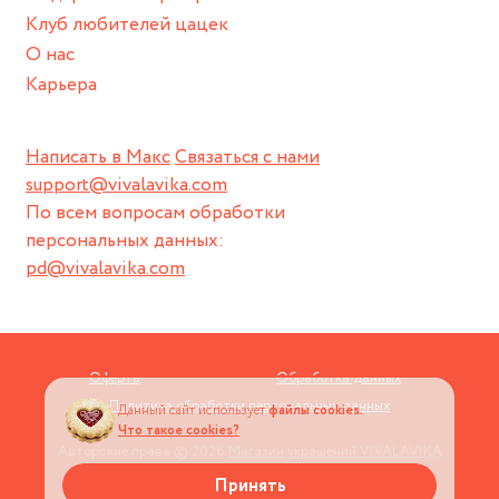
Клуб любителей цацек
О нас
Карьера
Написать в Макс
Связаться с нами
support@vivalavika.com
По всем вопросам обработки
персональных данных:
pd@vivalavika.com
Оферта
Обработка данных
Политика обработки персональных данных
Данный сайт использует
файлы cookies.
Что такое cookies?
Авторские права © 2026
Магазин украшений VIVALAVIKA
Принять