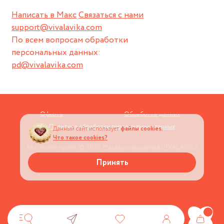
Написать в Макс
Связаться с нами
support@vivalavika.com
По всем вопросам обработки
персональных данных:
pd@vivalavika.com
Оферта
Обработка данных
Политика обработки персональных данных
Данный сайт использует
файлы cookies.
Что такое cookies?
Авторские права © 2026
Магазин украшений VIVALAVIKA
Принять