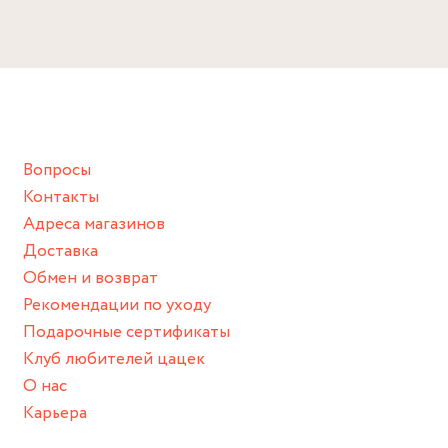
Избегайте прямого контакта с водой, парфюмом,
кремом, лосьоном или любым химическим продуктом.
Снимайте ваше украшение перед купанием (и в море, и в
ванной :), баней и любимыми активностями, которые
подразумевают под собой контакт с химическими или
грубыми продуктами (например, гантели или любой
Вопросы
спортивный инвентарь).
Контакты
Храните изделие в сухом месте.
Адреса магазинов
Для надежного хранения мы доставляем все изделия в
Доставка
нашей фирменной коробке или упаковке бренда.
Обмен и возврат
Пожалуйста, используйте эту упаковку для хранения,
Рекомендации по уходу
пока не носите украшение на себе.
Подарочные сертификаты
Клуб любителей цацек
О нас
Карьера