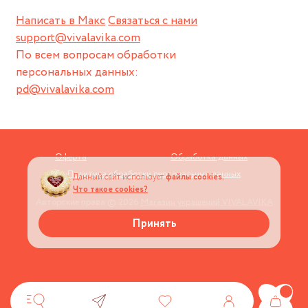
Написать в Макс
Связаться с нами
support@vivalavika.com
По всем вопросам обработки
персональных данных:
pd@vivalavika.com
Оферта
Обработка данных
Политика обработки персональных данных
Данный сайт использует
файлы cookies.
Что такое cookies?
Авторские права © 2026
Магазин украшений VIVALAVIKA
Принять