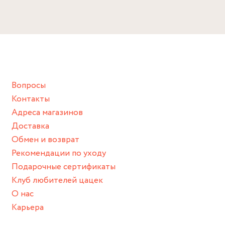
Избегайте прямого контакта с водой, парфюмом,
Длина 16.5 см
кремом, лосьоном или любым химическим продуктом.
Снимайте ваше украшение перед купанием (и в море, и в
ванной :), баней и любимыми активностями, которые
подразумевают под собой контакт с химическими или
грубыми продуктами (например, гантели или любой
Вопросы
спортивный инвентарь).
Контакты
Храните изделие в сухом месте.
Адреса магазинов
Для надежного хранения мы доставляем все изделия в
Доставка
нашей фирменной коробке или упаковке бренда.
Обмен и возврат
Пожалуйста, используйте эту упаковку для хранения,
Рекомендации по уходу
пока не носите украшение на себе.
Подарочные сертификаты
Клуб любителей цацек
О нас
Карьера